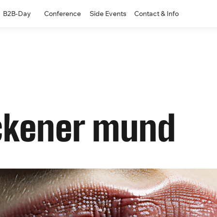
B2B-Day
Conference
Side Events
Contact & Info
ckener mund