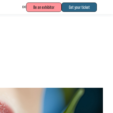
Be an exhibitor
Get your ticket
DE