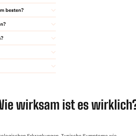
am besten?
en?
n?
ie wirksam ist es wirklich
eurologischen Erkrankungen. Typische Symptome wie