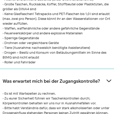
- Große Taschen, Rucksäcke, Koffer, Stoffbeutel oder Plastiktüten, die
größer als DINA4 sind
- Keine Glasflaschen! Tetrapacks und PET-Flaschen bis 1,0 l sind erlaubt
(max. zwei pro Person). Diese könnt ihr an den Wasserstationen vor Ort
wieder auffüllen.
- Waffen, waffenähnliche oder andere gefährliche Gegenstände
- Feuerwerkskörper und andere explosive Materialien
- Sperrige Gegenstände
- Drohnen oder vergleichbare Geräte
- Tiere (Ausnahme: nachweislich benötigte Assistenztiere)
- Drogen – Besitz und Konsum von Betäubungsmitteln im Sinne des
BtMG sind nicht erlaubt
- Roller und Fahrräder
Was erwartet mich bei der Zugangskontrolle?
- Es ist mit Wartezeiten zu rechnen.
- Zu eurer Sicherheit führen wir Taschenkontrollen durch;
Körperkontrollen behalten wir uns nur in Ausnahmefällen vor.
- Bitte habt Verständnis dafür, dass wir stark alkoholisierten oder unter
Drogeneinfluss stehenden Personen keinen Zutritt gewähren können.