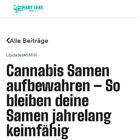
Alle Beiträge
Updates
6
MIN
Cannabis Samen
aufbewahren – So
bleiben deine
Samen jahrelang
keimfähig