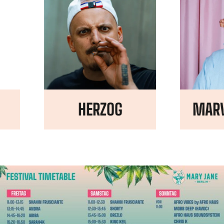
HERZOG
MARVI