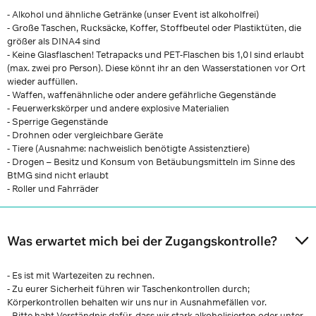
- Alkohol und ähnliche Getränke (unser Event ist alkoholfrei)
- Große Taschen, Rucksäcke, Koffer, Stoffbeutel oder Plastiktüten, die
größer als DINA4 sind
- Keine Glasflaschen! Tetrapacks und PET-Flaschen bis 1,0 l sind erlaubt
(max. zwei pro Person). Diese könnt ihr an den Wasserstationen vor Ort
wieder auffüllen.
- Waffen, waffenähnliche oder andere gefährliche Gegenstände
- Feuerwerkskörper und andere explosive Materialien
- Sperrige Gegenstände
- Drohnen oder vergleichbare Geräte
- Tiere (Ausnahme: nachweislich benötigte Assistenztiere)
- Drogen – Besitz und Konsum von Betäubungsmitteln im Sinne des
BtMG sind nicht erlaubt
- Roller und Fahrräder
Was erwartet mich bei der Zugangskontrolle?
- Es ist mit Wartezeiten zu rechnen.
- Zu eurer Sicherheit führen wir Taschenkontrollen durch;
Körperkontrollen behalten wir uns nur in Ausnahmefällen vor.
- Bitte habt Verständnis dafür, dass wir stark alkoholisierten oder unter