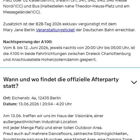
Platz oder U2 Kaiserdamm), S-Bahn (S1, S41, S42, S45, S46 Messe
Nord/ICC) und Bus (Haltestellen nahe Theodor-Heuss-Platz und am
Messegelände/ICC).
Zusätzlich ist der B2B-Tag 2026 exklusiv vergünstigt mit dem
Mary Jane Berlin
Veranstaltungsticket
der Deutschen Bahn erreichbar.
Nachtsperrung der A100:
Vom 8. bis 12. Juni 2026, jeweils nachts von 20:00 Uhr bis 05:00 Uhr, ist
die A100 in beide Fahrtrichtungen zwischen Dreieck Charlottenburg
und Anschlussstelle Hohenzollerndamm gesperrt.
Wann und wo findet die offizielle Afterparty
statt?
Ort:
Eichenstr. 4a, 12435 Berlin
Datum:
13.06.2026 I 20:04 - 4:20 Uhr
Am 13.06. treffen wir uns im Haus der Visionäre, einer
außergewöhnlichen Industrial-Location
mit jeder Menge Platz und einer tollen Outdoor-Area.
Freut euch auf mehrere Dancefloors, zahlreiche Sitzmöglichkeiten,
Foodstände inklusive Munchies, eine Market Area, eine Gaming Zone