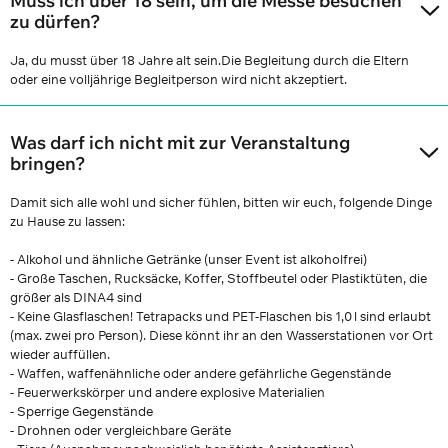
Muss ich über 18 sein, um die Messe besuchen
zu dürfen?
Ja, du musst über 18 Jahre alt sein.Die Begleitung durch die Eltern
oder eine volljährige Begleitperson wird nicht akzeptiert.
Was darf ich nicht mit zur Veranstaltung
bringen?
Damit sich alle wohl und sicher fühlen, bitten wir euch, folgende Dinge
zu Hause zu lassen:
- Alkohol und ähnliche Getränke (unser Event ist alkoholfrei)
- Große Taschen, Rucksäcke, Koffer, Stoffbeutel oder Plastiktüten, die
größer als DINA4 sind
- Keine Glasflaschen! Tetrapacks und PET-Flaschen bis 1,0 l sind erlaubt
(max. zwei pro Person). Diese könnt ihr an den Wasserstationen vor Ort
wieder auffüllen.
- Waffen, waffenähnliche oder andere gefährliche Gegenstände
- Feuerwerkskörper und andere explosive Materialien
- Sperrige Gegenstände
- Drohnen oder vergleichbare Geräte