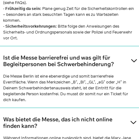
(siehe FAQs).
-
Frühzeitig da sein:
Plane genug Zeit für die Sicherheitskontrollen ein
– besonders an stark besuchten Tagen kann es zu Wartezeiten
kommen.
-
Sicherheitsvorkehrungen:
Bitte folge den Anweisungen des
Sicherheits- und Ordnungspersonals sowie der Polizei und Feuerwehr
vor Ort.
Ist die Messe barrierefrei und was gilt für
Begleitpersonen bei Schwerbehinderung?
Die Messe Berlin ist eine ebenerdige und somit barrierefreie
Eventfläche. Wenn das Merkzeichen „B“, „Bl“, „GL“, „aG“ oder „H“ in
Deinem Schwerbehindertenausweis steht, ist der Eintritt für die
begleitende Person kostenfrei. Du musst dir somit nur ein Ticket für
dich kaufen.
Was bietet die Messe, das ich nicht online
finden kann?
Während Informationen online zugänglich sind, bietet die Mary Jane